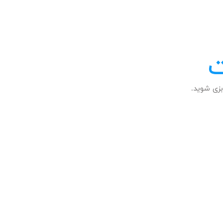
ت
زی شوید.